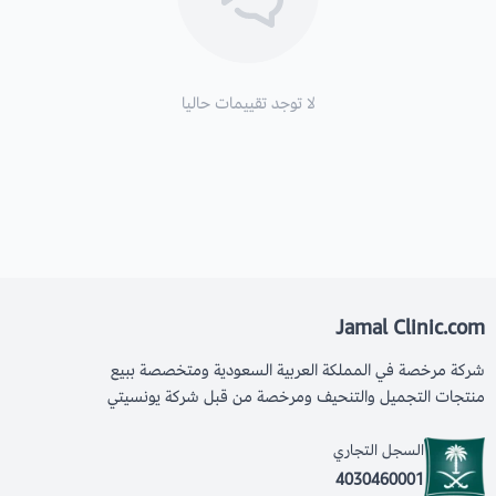
سهل الحمل والاستخدام، مثالي لأنماط الحياة المزدحمة.
تضيف التصميم الأنيق لمسة من الأناقة إلى روتينك اليومي.
تقلل من النفايات البلاستيكية باستخدام زجاجة قابلة لإعادة
لا توجد تقييمات حاليا
الاستخدام.
اطلب الآن unicity bottle فهي زجاجة صغيرة
يمكن استخدامها لحياة مليئة بالنشاط والطاقة و لا
تفوت فرصة التعرف على المزيد من منتجاتنا !
Jamal Clinic.com
منتجات يونيستي سليم لتغذية المثالية في كل وجبة!
شركة مرخصة في المملكة العربية السعودية ومتخصصة ببيع
منتجات التجميل والتنحيف ومرخصة من قبل شركة يونسيتي
استثمر في صحتك مع يونيسيتي يونيميت لصحة أفضل وجسم
السجل التجاري
مثالي!
4030460001